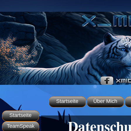
Startseite
Über Mich
Startseite
Datenschu
TeamSpeak